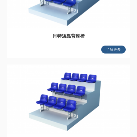
肖特矮靠背座椅
了解更多