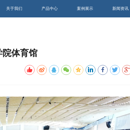
关于我们
产品中心
案例展示
新闻资讯
学院体育馆