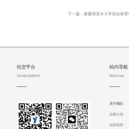
下一篇：
新疆塔里木大学综合体育
社交平台
站内导航
Social platform
Menu bar
关于我们
品牌介绍
品牌优势